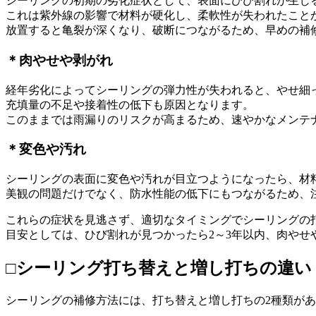
シーリングの初期の劣化症状として、表面にひび割れが生じ
これは紫外線の影響で材料が硬化し、柔軟性が失われたこと
放置すると亀裂が深くなり、破断につながるため、早めの補
＊肉やせや剥がれ
経年劣化によってシーリングの弾力性が失われると、やせ細っ
充填量の不足や接着性の低下も原因となります。
このままでは雨漏りのリスクが高まるため、速やかなメンテ
＊変色や汚れ
シーリングの表面に変色や汚れが目立つようになったら、材
美観の問題だけでなく、防水性能の低下にもつながるため、
これらの症状を見逃さず、適切なタイミングでシーリングの
目安としては、ひび割れが見つかったら2～3年以内、肉や
□シーリング打ち替えと増し打ちの違い
シーリングの補修方法には、打ち替えと増し打ちの2種類が