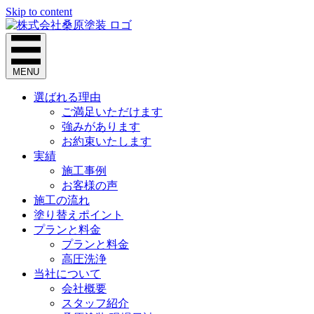
Skip to content
MENU
選ばれる理由
ご満足いただけます
強みがあります
お約束いたします
実績
施工事例
お客様の声
施工の流れ
塗り替えポイント
プランと料金
プランと料金
高圧洗浄
当社について
会社概要
スタッフ紹介