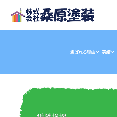
選ばれる理由
実績
近隣挨拶