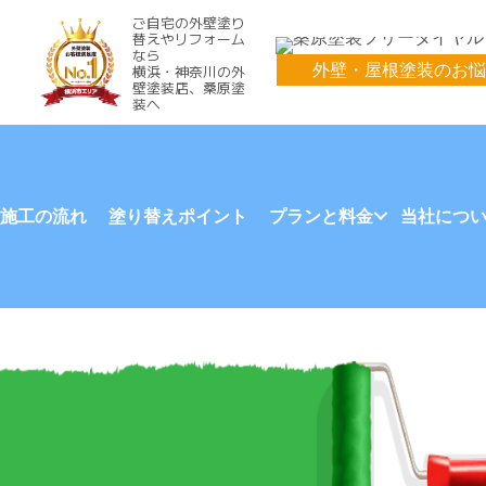
ご自宅の外壁塗り
替えやリフォーム
なら
外壁・屋根塗装のお悩
横浜・神奈川の外
壁塗装店、桑原塗
装へ
施工の流れ
塗り替えポイント
プランと料金
当社につ