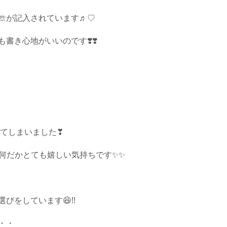
☏が記入されています♬︎♡
き心地がいいのです❣️❣️
ってしまいました❣
何だかとても嬉しい気持ちです✨✨
びをしています😆!!
・・