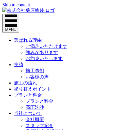
Skip to content
MENU
選ばれる理由
ご満足いただけます
強みがあります
お約束いたします
実績
施工事例
お客様の声
施工の流れ
塗り替えポイント
プランと料金
プランと料金
高圧洗浄
当社について
会社概要
スタッフ紹介