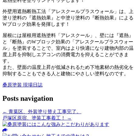
遮熱塗料を塗りサンドイッチします！
外壁用遮熱断熱工法「アレスクールプラスウォール」は、上
塗り塗料の『遮熱効果』と中塗り塗料の『断熱効果』による
Wブロック効果を発揮します！
屋根には屋根用遮熱塗料「アレスクール」、壁には『遮熱』
と『断熱』のWブロック効果の「アレスクールプラスウォー
ル」を塗装することで、室内はより快適になり建物内部の温
度上昇を抑制しエアコンの消費電力を抑えることができま
す。
また、壁面の温度上昇が低減されるため下地素材の熱劣化を
抑制することもできる人と建物にやさしい塗料なのです。
桑原塗装 現場日誌
Posts navigation
← 青葉区、外装塗り替え工事完了。
戸塚区原宿、塗装工事着工！ →