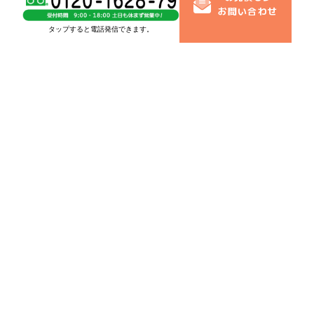
営業所
お問い合わせ
〒233-0013 横浜市港南区丸山台2-41-76-101
タップすると電話発信できます。
メインページ
選ばれる理由
ご満足いただけます
高い技術力
お約束します
施工の流れ
塗り替え時期とポイント
施工事例