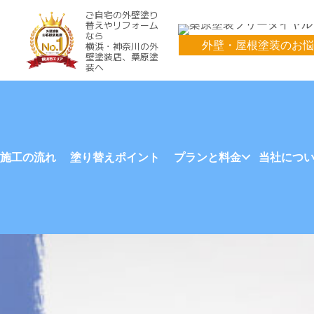
ご自宅の外壁塗り
替えやリフォーム
なら
外壁・屋根塗装のお悩
横浜・神奈川の外
壁塗装店、桑原塗
装へ
施工の流れ
塗り替えポイント
プランと料金
当社につ