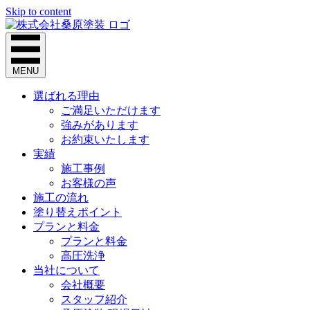
Skip to content
MENU
選ばれる理由
ご満足いただけます
強みがあります
お約束いたします
実績
施工事例
お客様の声
施工の流れ
塗り替えポイント
プランと料金
プランと料金
高圧洗浄
当社について
会社概要
スタッフ紹介