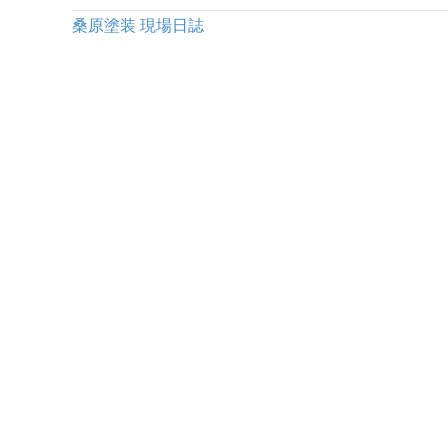
桑原塗装 現場日誌
Posts
← 外壁に人気のアイボリー！そのメリットと外壁デザイ
例をご紹介
navigation
株式会社桑原塗装は、
外壁塗装、屋根塗装、防水工事などで
気になるお住まいの外装問題を解決しています。
フリーダイヤル
0120-1628-79
9:00 - 18:00 土日もお電話受付中