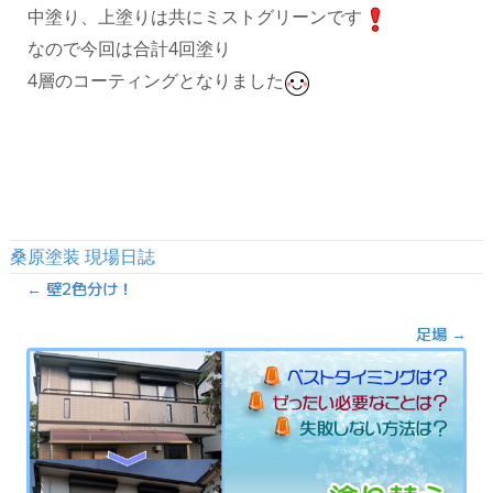
中塗り、上塗りは共にミストグリーンです
なので今回は合計4回塗り
4層のコーティングとなりました
桑原塗装 現場日誌
Posts
← 壁2色分け！
navigation
足場 →